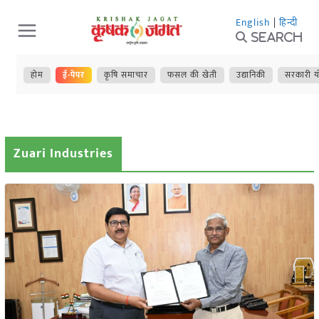
Skip
English
|
हिन्दी
to
Search
content
होम
ई-पेपर
कृषि समाचार
फसल की खेती
उद्यानिकी
सरकारी य
Zuari Industries