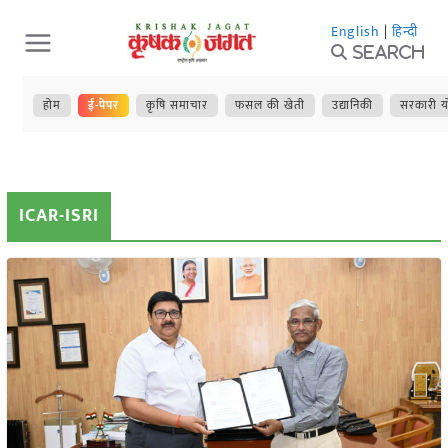
Skip
English
|
हिन्दी
to
Search
content
होम
ई-पेपर
कृषि समाचार
फसल की खेती
उद्यानिकी
सरकारी य
ICAR-ISRI