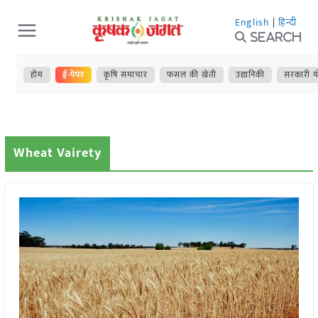
Skip
English
|
हिन्दी
to
Search
content
होम
ई-पेपर
कृषि समाचार
फसल की खेती
उद्यानिकी
सरकारी य
Wheat Vairety