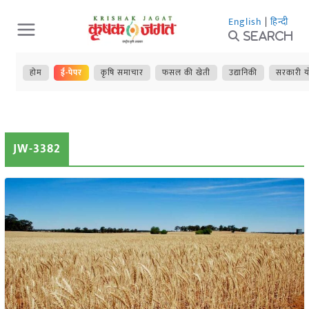
Skip
English
|
हिन्दी
to
Search
content
होम
ई-पेपर
कृषि समाचार
फसल की खेती
उद्यानिकी
सरकारी य
JW-3382