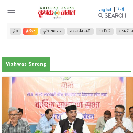
Skip
English
|
हिन्दी
to
Search
content
होम
ई-पेपर
कृषि समाचार
फसल की खेती
उद्यानिकी
सरकारी य
Vishwas Sarang