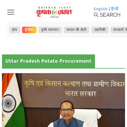
Skip
English
|
हिन्दी
to
Search
content
होम
ई-पेपर
कृषि समाचार
फसल की खेती
उद्यानिकी
सरकारी य
Uttar Pradesh Potato Procurement