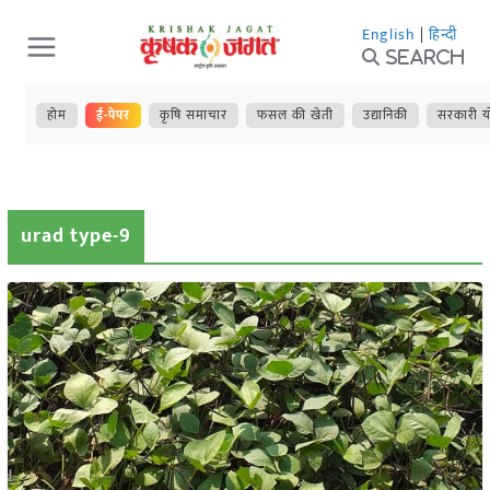
Skip
English
|
हिन्दी
to
Search
content
होम
ई-पेपर
कृषि समाचार
फसल की खेती
उद्यानिकी
सरकारी य
urad type-9