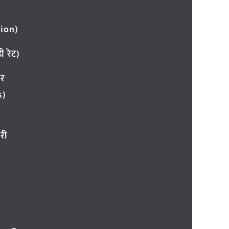
ion)
 रेट)
ार
s)
री