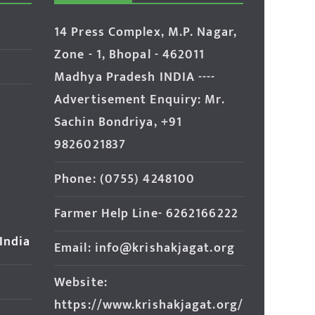
14 Press Complex, M.P. Nagar,
Zone - 1, Bhopal - 462011
Madhya Pradesh INDIA ----
Advertisement Enquiry: Mr.
Sachin Bondriya, +91
9826021837
Phone: (0755) 4248100
Farmer Help Line- 6262166222
 India
Email: info@krishakjagat.org
Website:
https://www.krishakjagat.org/