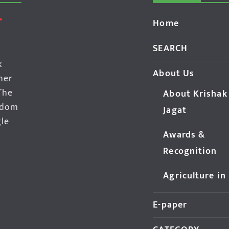
Home
SEARCH
k
About Us
her
The
About Krishak
edom
Jagat
gle
Awards &
Recognition
Agriculture in
E-paper