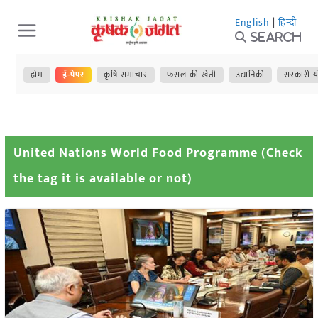
Skip
English
|
हिन्दी
to
Search
content
होम
ई-पेपर
कृषि समाचार
फसल की खेती
उद्यानिकी
सरकारी य
United Nations World Food Programme (Check
the tag it is available or not)