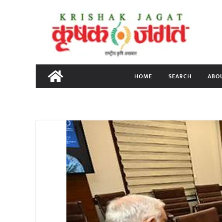
Skip
to
content
HOME
SEARCH
ABO