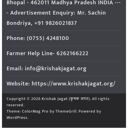
Bhopal - 462011 Madhya Pradesh INDIA ---
- Advertisement Enquiry: Mr. Sachin
Bondriya, +91 9826021837
Phone: (0755) 4248100
Farmer Help Line- 6262166222
Email: info@krishakjagat.org
Website: https://www.krishakjagat.org/
Copyright © 2026
Krishak Jagat (कृषक जगत)
. All rights
reserved.
Theme:
ColorMag Pro
by ThemeGrill. Powered by
WordPress
.