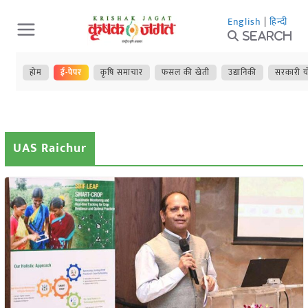
Skip
English
|
हिन्दी
to
Search
content
होम
ई-पेपर
कृषि समाचार
फसल की खेती
उद्यानिकी
सरकारी य
UAS Raichur