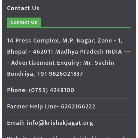
Contact Us
Contact Us
14 Press Complex, M.P. Nagar, Zone - 1,
Bhopal - 462011 Madhya Pradesh INDIA ---
- Advertisement Enquiry: Mr. Sachin
Bondriya, +91 9826021837
Phone: (0755) 4248100
Farmer Help Line- 6262166222
Email: info@krishakjagat.org