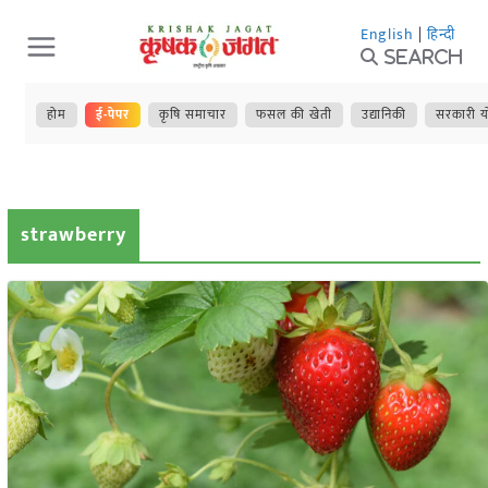
Skip
English
|
हिन्दी
to
Search
content
होम
ई-पेपर
कृषि समाचार
फसल की खेती
उद्यानिकी
सरकारी य
strawberry