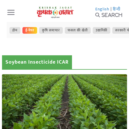
Skip
English
|
हिन्दी
to
Search
content
होम
ई-पेपर
कृषि समाचार
फसल की खेती
उद्यानिकी
सरकारी य
Soybean Insecticide ICAR