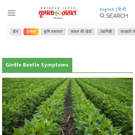
Skip
English
|
हिन्दी
to
Search
content
होम
ई-पेपर
कृषि समाचार
फसल की खेती
उद्यानिकी
सरकारी य
Girdle Beetle Symptoms