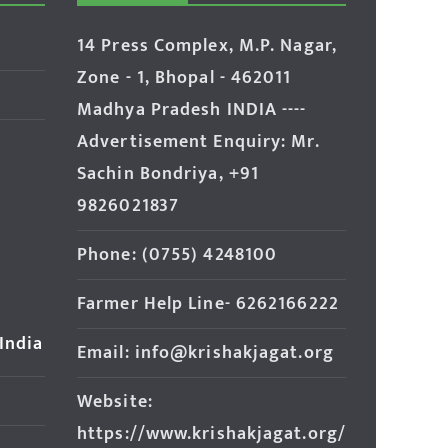
14 Press Complex, M.P. Nagar,
Zone - 1, Bhopal - 462011
Madhya Pradesh INDIA ----
Advertisement Enquiry: Mr.
Sachin Bondriya, +91
9826021837
Phone: (0755) 4248100
Farmer Help Line- 6262166222
 India
Email: info@krishakjagat.org
Website:
https://www.krishakjagat.org/