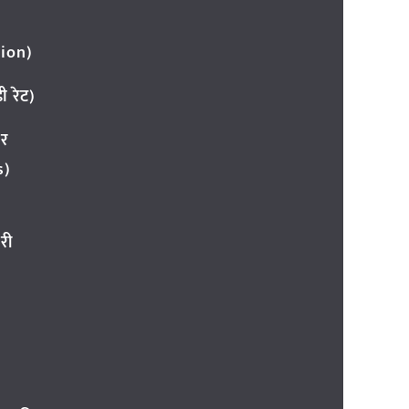
ion)
 रेट)
ार
s)
री