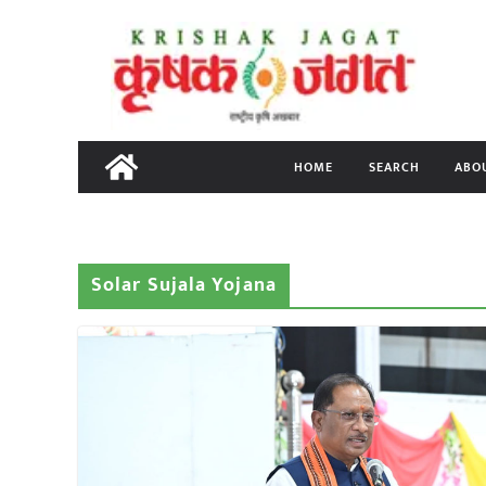
Skip
to
content
HOME
SEARCH
ABO
Solar Sujala Yojana