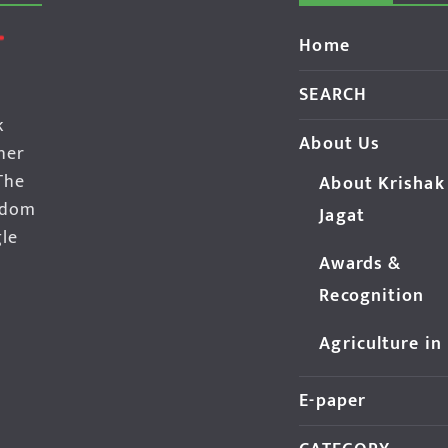
Home
SEARCH
k
About Us
her
The
About Krishak
edom
Jagat
gle
Awards &
Recognition
Agriculture in
E-paper