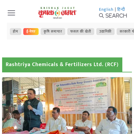
Skip
English
|
हिन्दी
to
Search
content
होम
ई-पेपर
कृषि समाचार
फसल की खेती
उद्यानिकी
सरकारी य
Rashtriya Chemicals & Fertilizers Ltd. (RCF)