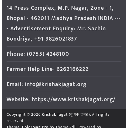
14 Press Complex, M.P. Nagar, Zone - 1,
Bhopal - 462011 Madhya Pradesh INDIA ---
- Advertisement Enquiry: Mr. Sachin
Bondriya, +91 9826021837
Phone: (0755) 4248100
Farmer Help Line- 6262166222
Email: info@krishakjagat.org
Website: https://www.krishakjagat.org/
Copyright © 2026
Krishak Jagat (कृषक जगत)
. All rights
reserved.
Theme:
ColorMag Pro
by ThemeGrill. Powered by