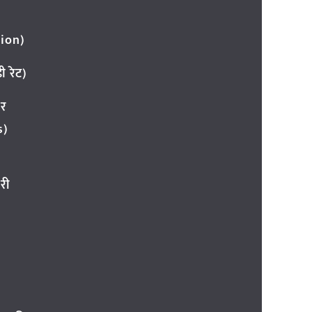
ion)
 रेट)
ार
s)
री