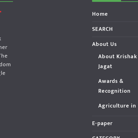
Home
SEARCH
k
About Us
her
The
About Krishak
edom
Jagat
gle
Awards &
Recognition
Agriculture in
E-paper