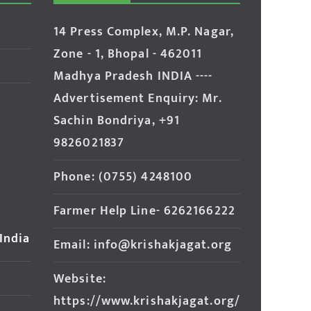
14 Press Complex, M.P. Nagar,
Zone - 1, Bhopal - 462011
Madhya Pradesh INDIA ----
Advertisement Enquiry: Mr.
Sachin Bondriya, +91
9826021837
Phone: (0755) 4248100
Farmer Help Line- 6262166222
 India
Email: info@krishakjagat.org
Website:
https://www.krishakjagat.org/