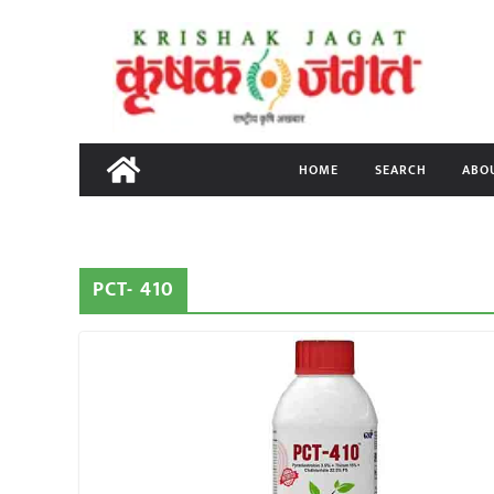
Skip
to
content
HOME
SEARCH
ABO
PCT- 410