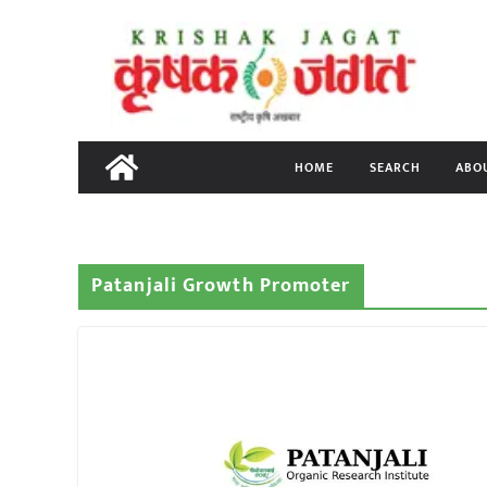
Skip
to
content
HOME
SEARCH
ABO
Patanjali Growth Promoter