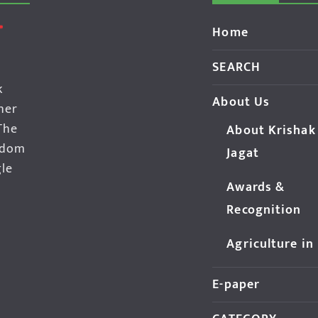
Home
SEARCH
k
About Us
her
The
About Krishak
edom
Jagat
gle
Awards &
Recognition
Agriculture in
E-paper