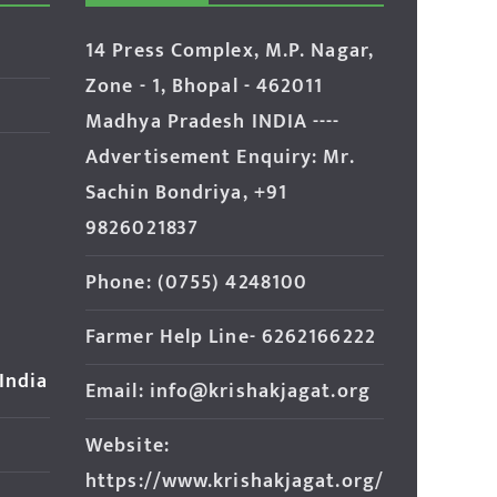
14 Press Complex, M.P. Nagar,
Zone - 1, Bhopal - 462011
Madhya Pradesh INDIA ----
Advertisement Enquiry: Mr.
Sachin Bondriya, +91
9826021837
Phone: (0755) 4248100
Farmer Help Line- 6262166222
 India
Email: info@krishakjagat.org
Website:
https://www.krishakjagat.org/