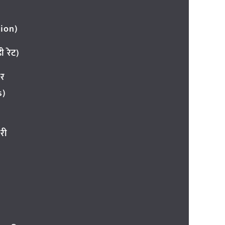
ion)
 रेट)
ार
s)
री