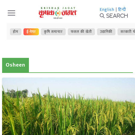
Skip
English
|
हिन्दी
to
Search
content
होम
ई-पेपर
कृषि समाचार
फसल की खेती
उद्यानिकी
सरकारी य
Osheen