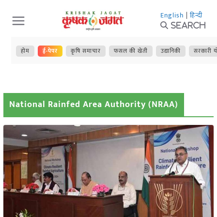
Skip
English
|
हिन्दी
to
Search
content
होम
ई-पेपर
कृषि समाचार
फसल की खेती
उद्यानिकी
सरकारी य
National Rainfed Area Authority (NRAA)