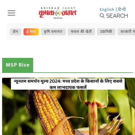
Skip
English
|
हिन्दी
to
Search
content
होम
ई-पेपर
कृषि समाचार
फसल की खेती
उद्यानिकी
सरकारी य
MSP Rise