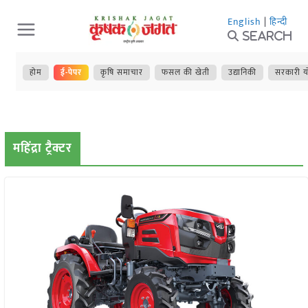
Skip
English
|
हिन्दी
to
Search
content
होम
ई-पेपर
कृषि समाचार
फसल की खेती
उद्यानिकी
सरकारी य
महिंद्रा ट्रैक्टर