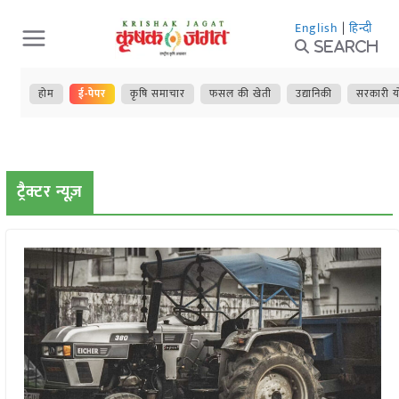
Skip
English
|
हिन्दी
to
Search
content
होम
ई-पेपर
कृषि समाचार
फसल की खेती
उद्यानिकी
सरकारी य
ट्रैक्टर न्यूज़