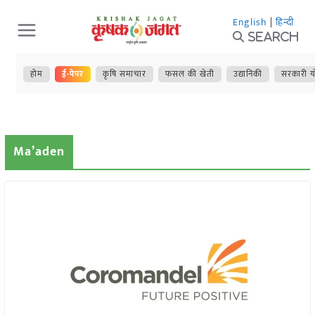
Skip
English
|
हिन्दी
to
Search
content
होम
ई-पेपर
कृषि समाचार
फसल की खेती
उद्यानिकी
सरकारी य
Ma’aden