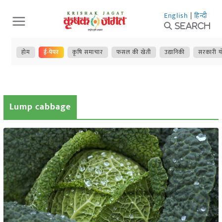
Skip
English
|
हिन्दी
to
Search
content
होम
ई-पेपर
कृषि समाचार
फसल की खेती
उद्यानिकी
सरकारी य
Lump cabbage