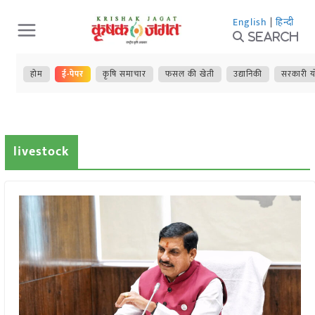
Skip
English
|
हिन्दी
to
Search
content
होम
ई-पेपर
कृषि समाचार
फसल की खेती
उद्यानिकी
सरकारी य
livestock