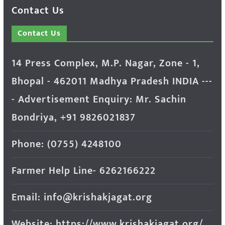
Contact Us
Contact Us
14 Press Complex, M.P. Nagar, Zone - 1,
Bhopal - 462011 Madhya Pradesh INDIA ---
- Advertisement Enquiry: Mr. Sachin
Bondriya, +91 9826021837
Phone: (0755) 4248100
Farmer Help Line- 6262166222
Email: info@krishakjagat.org
Website: https://www.krishakjagat.org/