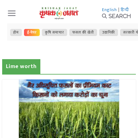
Skip
English
|
हिन्दी
to
Search
content
होम
ई-पेपर
कृषि समाचार
फसल की खेती
उद्यानिकी
सरकारी य
Lime worth