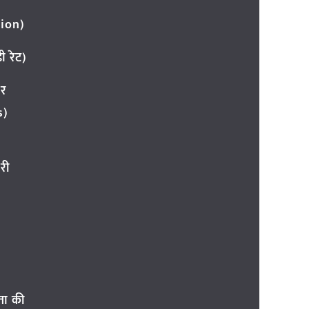
ion)
 रेट)
ार
s)
री
ता की