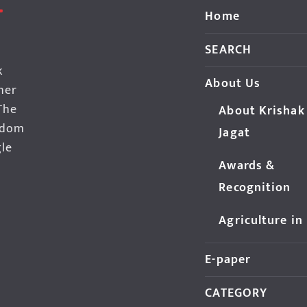
Home
SEARCH
k
About Us
her
The
About Krishak
edom
Jagat
gle
Awards &
Recognition
Agriculture in
E-paper
CATEGORY