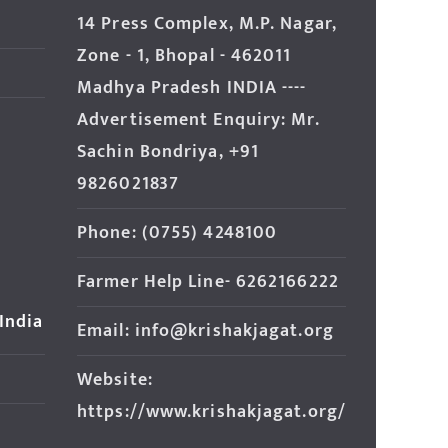
14 Press Complex, M.P. Nagar,
Zone - 1, Bhopal - 462011
Madhya Pradesh INDIA ----
Advertisement Enquiry: Mr.
Sachin Bondriya, +91
9826021837
Phone: (0755) 4248100
Farmer Help Line- 6262166222
 India
Email: info@krishakjagat.org
Website:
https://www.krishakjagat.org/