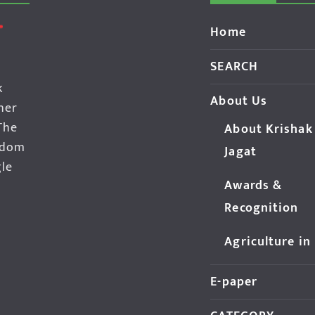
Home
SEARCH
k
About Us
her
The
About Krishak
edom
Jagat
gle
Awards &
Recognition
Agriculture in
E-paper