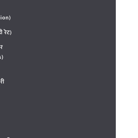
ion)
 रेट)
ार
s)
री