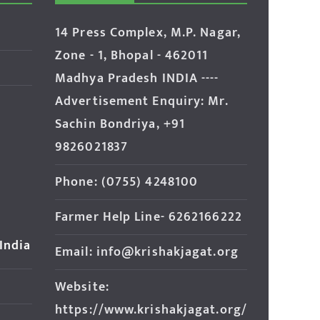
14 Press Complex, M.P. Nagar,
Zone - 1, Bhopal - 462011
Madhya Pradesh INDIA ----
Advertisement Enquiry: Mr.
Sachin Bondriya, +91
9826021837
Phone: (0755) 4248100
Farmer Help Line- 6262166222
 India
Email: info@krishakjagat.org
Website:
https://www.krishakjagat.org/