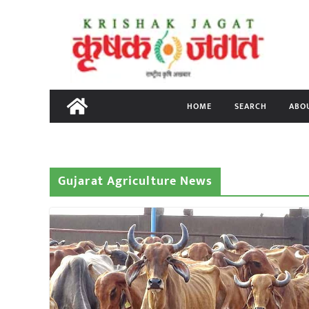
Skip
to
content
HOME
SEARCH
ABO
Gujarat Agriculture News