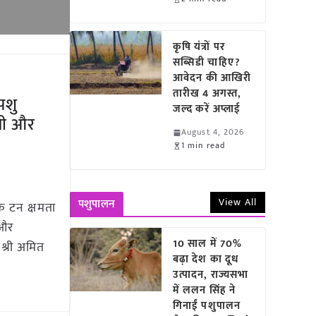
कृषि यंत्रों पर
सब्सिडी चाहिए?
आवेदन की आखिरी
तारीख 4 अगस्त,
पशु
जल्द करें अप्लाई
ेती और
August 4, 2026
1 min read
View All
पशुपालन
क टन क्षमता
 और
10 साल में 70%
 श्री अमित
बढ़ा देश का दूध
उत्पादन, राज्यसभा
में ललन सिंह ने
गिनाईं पशुपालन