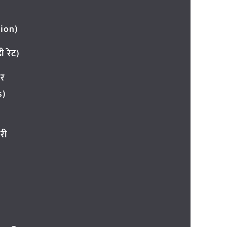
ion)
 रेट)
ार
s)
री