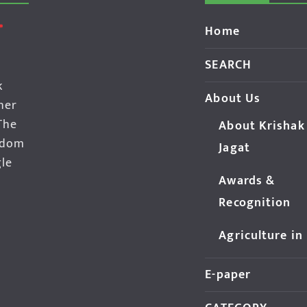
Home
SEARCH
k
About Us
her
The
About Krishak
edom
Jagat
gle
Awards &
Recognition
Agriculture in
E-paper