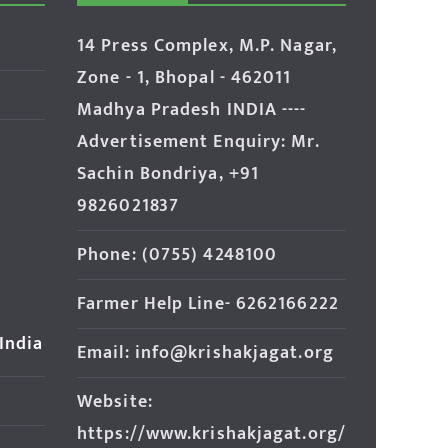
14 Press Complex, M.P. Nagar,
Zone - 1, Bhopal - 462011
Madhya Pradesh INDIA ----
Advertisement Enquiry: Mr.
Sachin Bondriya, +91
9826021837
Phone: (0755) 4248100
Farmer Help Line- 6262166222
 India
Email: info@krishakjagat.org
Website:
https://www.krishakjagat.org/