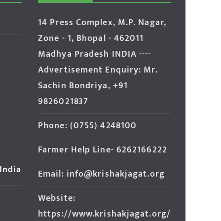
14 Press Complex, M.P. Nagar,
Zone - 1, Bhopal - 462011
Madhya Pradesh INDIA ----
Advertisement Enquiry: Mr.
Sachin Bondriya, +91
9826021837
Phone: (0755) 4248100
Farmer Help Line- 6262166222
 India
Email: info@krishakjagat.org
Website:
https://www.krishakjagat.org/