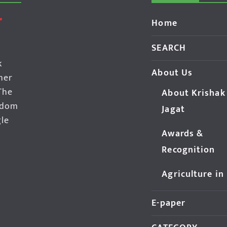
Home
SEARCH
k
About Us
her
The
About Krishak
edom
Jagat
gle
Awards &
Recognition
Agriculture in
E-paper