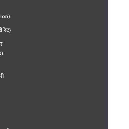
ion)
 रेट)
ार
s)
री