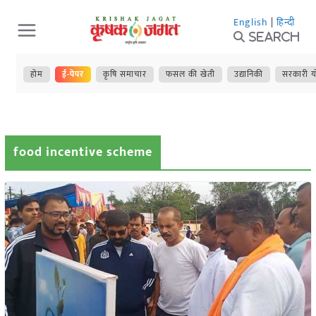
Skip
English
|
हिन्दी
to
Search
content
होम
ई-पेपर
कृषि समाचार
फसल की खेती
उद्यानिकी
सरकारी य
food incentive scheme