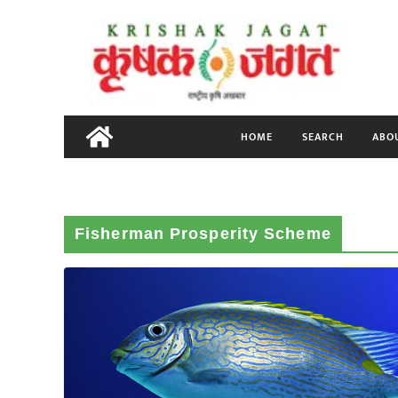
Skip
to
content
HOME
SEARCH
ABO
Fisherman Prosperity Scheme