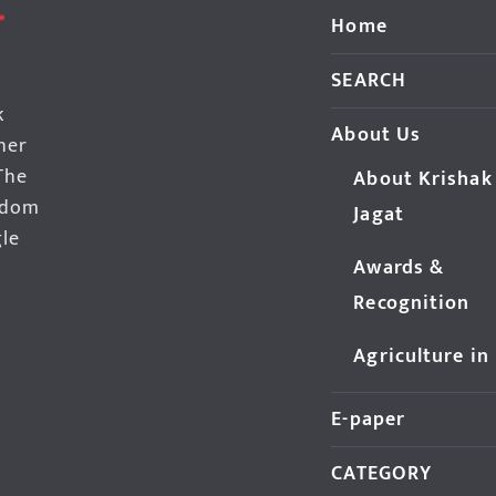
Home
SEARCH
k
About Us
her
The
About Krishak
edom
Jagat
gle
Awards &
Recognition
Agriculture in
E-paper
CATEGORY