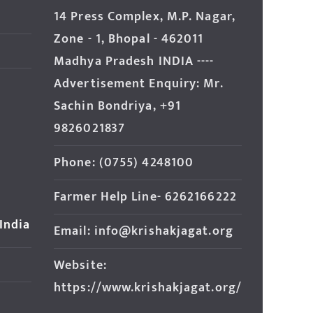
14 Press Complex, M.P. Nagar,
Zone - 1, Bhopal - 462011
Madhya Pradesh INDIA ----
Advertisement Enquiry: Mr.
Sachin Bondriya, +91
9826021837
Phone: (0755) 4248100
Farmer Help Line- 6262166222
 India
Email: info@krishakjagat.org
Website:
https://www.krishakjagat.org/