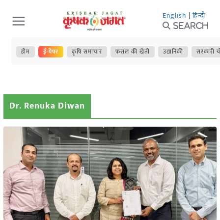
Skip
English
|
हिन्दी
to
Search
content
होम
ई-पेपर
कृषि समाचार
फसल की खेती
उद्यानिकी
सरकारी य
Dr. Renuka Diwan