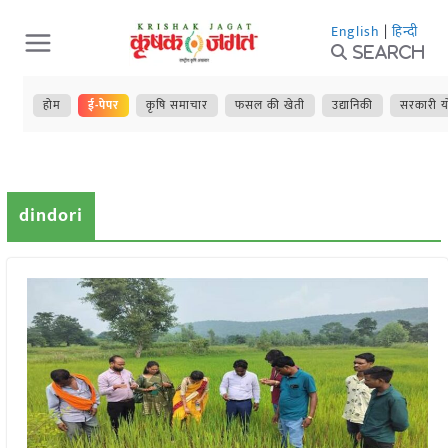
Skip
English
|
हिन्दी
to
Search
content
होम
ई-पेपर
कृषि समाचार
फसल की खेती
उद्यानिकी
सरकारी य
dindori