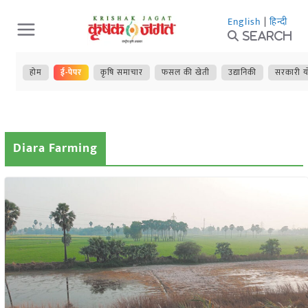
Skip
English
|
हिन्दी
to
Search
content
होम
ई-पेपर
कृषि समाचार
फसल की खेती
उद्यानिकी
सरकारी य
Diara Farming