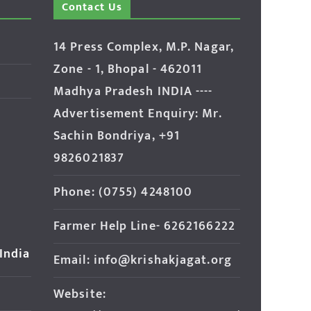
Contact Us
14 Press Complex, M.P. Nagar,
Zone - 1, Bhopal - 462011
Madhya Pradesh INDIA ----
Advertisement Enquiry: Mr.
Sachin Bondriya, +91
9826021837
Phone: (0755) 4248100
Farmer Help Line- 6262166222
 India
Email: info@krishakjagat.org
Website: