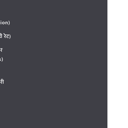
ion)
 रेट)
ार
s)
री