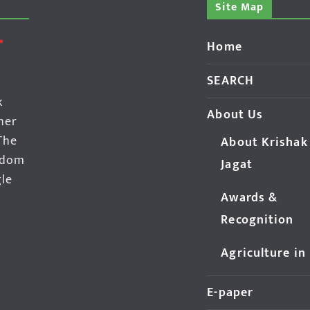
Site Map
Home
SEARCH
k
About Us
her
The
About Krishak
edom
Jagat
gle
Awards &
Recognition
Agriculture in
E-paper