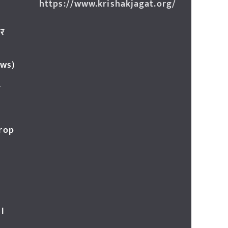
https://www.krishakjagat.org/
ार
ews)
र
Crop
l