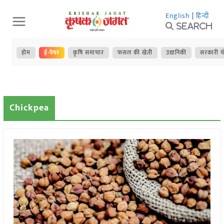
Skip
English
|
हिन्दी
to
Search
content
होम
ई-पेपर
कृषि समाचार
फसल की खेती
उद्यानिकी
सरकारी य
Chickpea