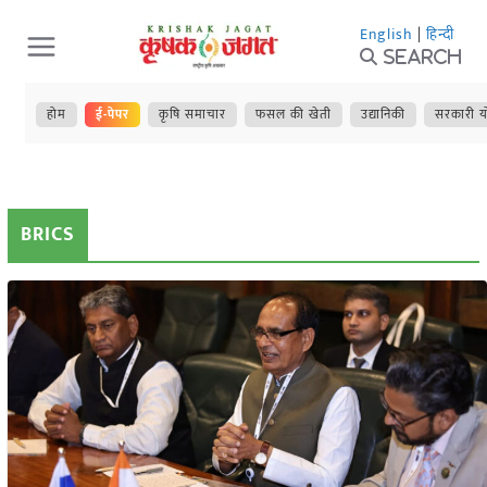
Skip
English
|
हिन्दी
to
Search
content
होम
ई-पेपर
कृषि समाचार
फसल की खेती
उद्यानिकी
सरकारी य
BRICS