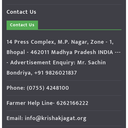
Contact Us
Contact Us
14 Press Complex, M.P. Nagar, Zone - 1,
Bhopal - 462011 Madhya Pradesh INDIA ---
- Advertisement Enquiry: Mr. Sachin
Bondriya, +91 9826021837
Phone: (0755) 4248100
Farmer Help Line- 6262166222
Email: info@krishakjagat.org