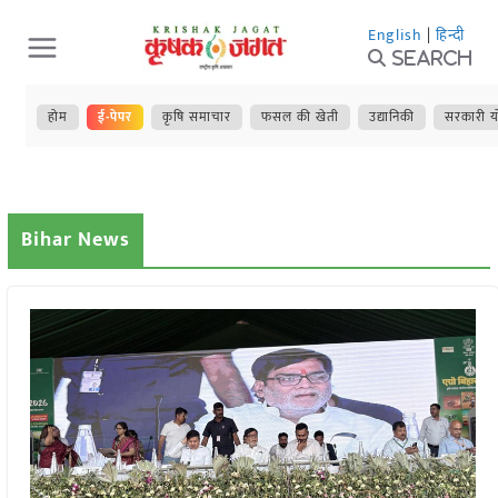
Skip
English
|
हिन्दी
to
Search
content
होम
ई-पेपर
कृषि समाचार
फसल की खेती
उद्यानिकी
सरकारी य
Bihar News