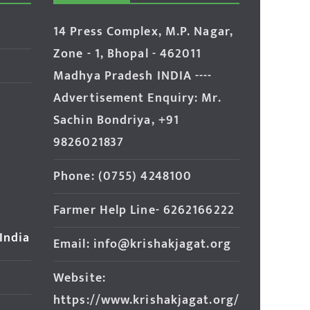
14 Press Complex, M.P. Nagar,
Zone - 1, Bhopal - 462011
Madhya Pradesh INDIA ----
Advertisement Enquiry: Mr.
Sachin Bondriya, +91
9826021837
Phone: (0755) 4248100
Farmer Help Line- 6262166222
 India
Email: info@krishakjagat.org
Website:
https://www.krishakjagat.org/