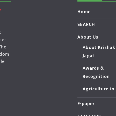
Home
SEARCH
k
About Us
her
The
About Krishak
edom
Jagat
gle
Awards &
Recognition
Agriculture in
E-paper