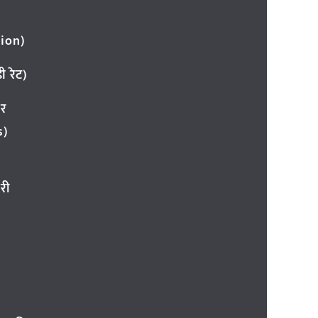
ion)
 रेट)
ार
s)
री