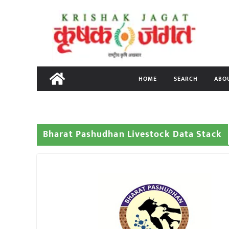
Skip
to
content
HOME
SEARCH
ABO
Bharat Pashudhan Livestock Data Stack