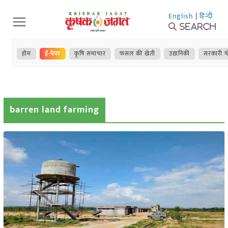
Skip
English
|
हिन्दी
to
Search
content
होम
ई-पेपर
कृषि समाचार
फसल की खेती
उद्यानिकी
सरकारी य
barren land farming