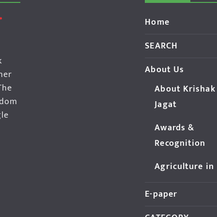
Home
SEARCH
k
About Us
her
The
About Krishak
edom
Jagat
gle
Awards &
Recognition
Agriculture in
E-paper