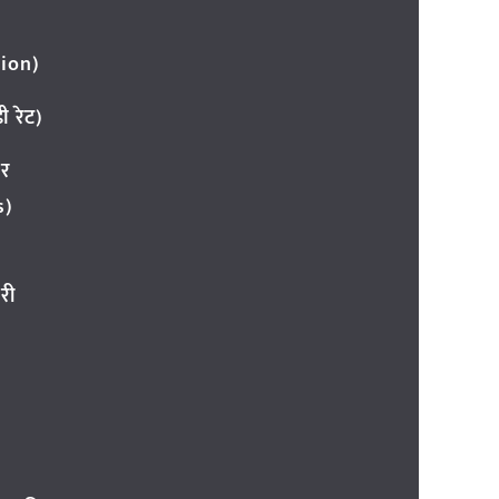
ion)
 रेट)
ार
s)
री