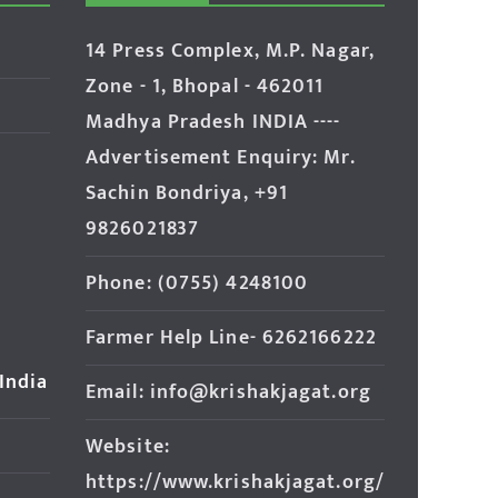
14 Press Complex, M.P. Nagar,
Zone - 1, Bhopal - 462011
Madhya Pradesh INDIA ----
Advertisement Enquiry: Mr.
Sachin Bondriya, +91
9826021837
Phone: (0755) 4248100
Farmer Help Line- 6262166222
 India
Email: info@krishakjagat.org
Website:
https://www.krishakjagat.org/