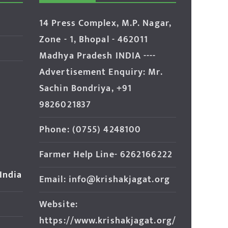
14 Press Complex, M.P. Nagar,
Zone - 1, Bhopal - 462011
Madhya Pradesh INDIA ----
Advertisement Enquiry: Mr.
Sachin Bondriya, +91
9826021837
Phone: (0755) 4248100
Farmer Help Line- 6262166222
 India
Email: info@krishakjagat.org
Website:
https://www.krishakjagat.org/