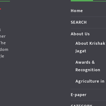
Home
SEARCH
k
About Us
her
The
About Krishak
edom
Jagat
gle
Awards &
Recognition
Agriculture in
E-paper