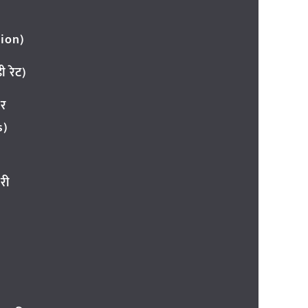
ion)
 रेट)
ार
s)
री