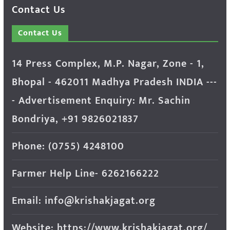
Contact Us
Contact Us
14 Press Complex, M.P. Nagar, Zone - 1,
Bhopal - 462011 Madhya Pradesh INDIA ---
- Advertisement Enquiry: Mr. Sachin
Bondriya, +91 9826021837
Phone: (0755) 4248100
Farmer Help Line- 6262166222
Email: info@krishakjagat.org
Website: https://www.krishakjagat.org/