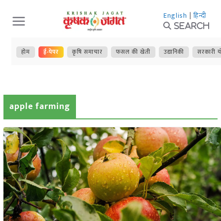
Skip
English
|
हिन्दी
to
Search
content
होम
ई-पेपर
कृषि समाचार
फसल की खेती
उद्यानिकी
सरकारी य
apple farming