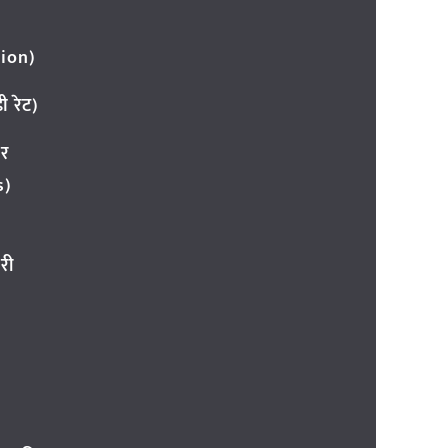
ion)
 रेट)
ार
s)
री