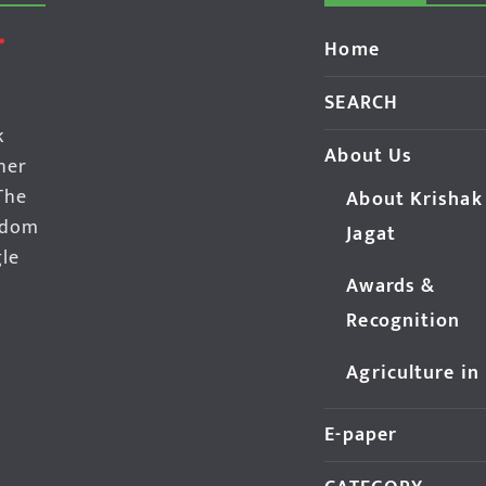
Home
SEARCH
k
About Us
her
The
About Krishak
edom
Jagat
gle
Awards &
Recognition
Agriculture in
E-paper