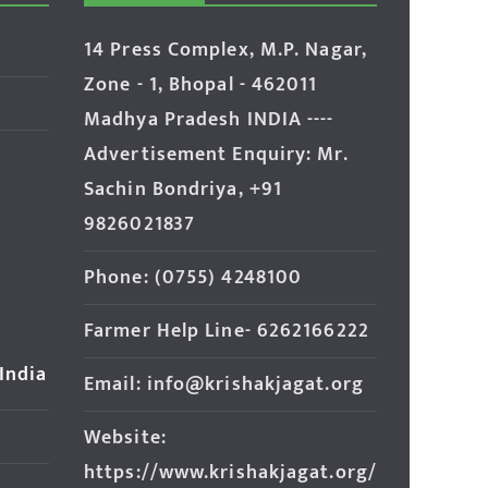
14 Press Complex, M.P. Nagar,
Zone - 1, Bhopal - 462011
Madhya Pradesh INDIA ----
Advertisement Enquiry: Mr.
Sachin Bondriya, +91
9826021837
Phone: (0755) 4248100
Farmer Help Line- 6262166222
 India
Email: info@krishakjagat.org
Website:
https://www.krishakjagat.org/