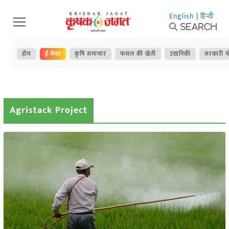
Skip
English
|
हिन्दी
to
Search
content
होम
ई-पेपर
कृषि समाचार
फसल की खेती
उद्यानिकी
सरकारी य
Agristack Project