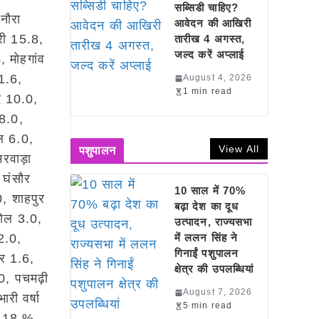
सब्सिडी चाहिए?
नौरा
आवेदन की आखिरी
री 15.8,
तारीख 4 अगस्त,
जल्द करें अप्लाई
 मोहगांव
11.6,
August 4, 2026
1 min read
द 10.0,
 8.0,
वल 6.0,
View All
पशुपालन
रवाड़ा
 घंसौर
10 साल में 70%
, शाहपुर
बढ़ा देश का दूध
डोल 3.0,
उत्पादन, राज्यसभा
2.0,
में ललन सिंह ने
गिनाईं पशुपालन
ुर 1.6,
क्षेत्र की उपलब्धियां
0, पचमढ़ी
August 7, 2026
री वर्षा
5 min read
से 18 %