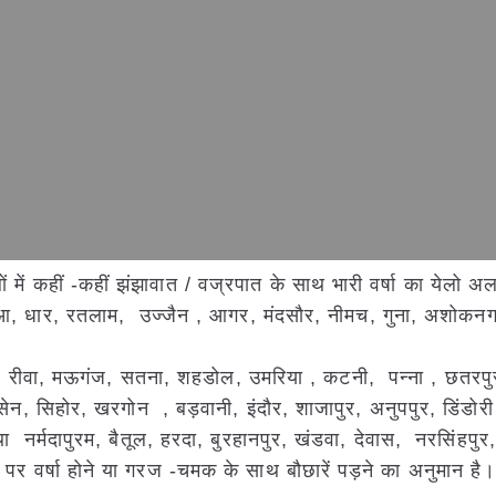
 में कहीं -कहीं झंझावात / वज्रपात के साथ भारी वर्षा का येलो अल
ुआ, धार, रतलाम, उज्जैन , आगर, मंदसौर, नीमच, गुना, अशोकन
सीधी, रीवा, मऊगंज, सतना, शहडोल, उमरिया , कटनी, पन्ना , छतरप
यसेन, सिहोर, खरगोन , बड़वानी, इंदौर, शाजापुर, अनुपपुर, डिंडोर
 नर्मदापुरम, बैतूल, हरदा, बुरहानपुर, खंडवा, देवास, नरसिंहपुर, 
ं पर वर्षा होने या गरज -चमक के साथ बौछारें पड़ने का अनुमान है।