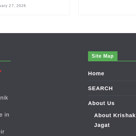
uary 27, 2026
Site Map
Home
SEARCH
nik
About Us
e in
About Krishak
Jagat
ir