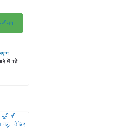
 पंजीयन
सएप्प
में पढ़ें