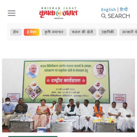
Skip
English
|
हिन्दी
to
Search
content
होम
ई-पेपर
कृषि समाचार
फसल की खेती
उद्यानिकी
सरकारी य